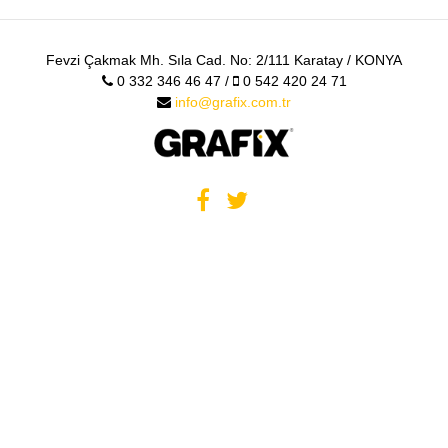
Fevzi Çakmak Mh. Sıla Cad. No: 2/111 Karatay / KONYA
0 332 346 46 47 /
0 542 420 24 71
info@grafix.com.tr
Çalışmayı
İnceleyin