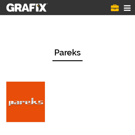
Menü
göste
Pareks