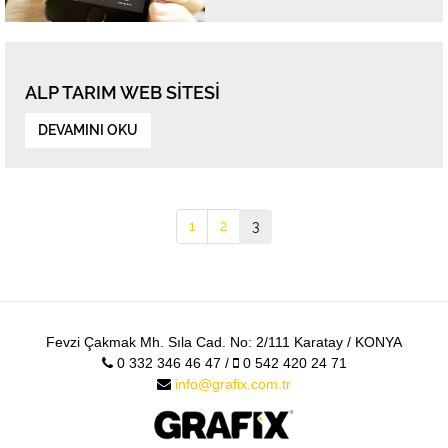
ALP TARIM WEB SITESI
DEVAMINI OKU
1
2
3
Fevzi Çakmak Mh. Sıla Cad. No: 2/111 Karatay / KONYA
0 332 346 46 47 /
0 542 420 24 71
info@grafix.com.tr