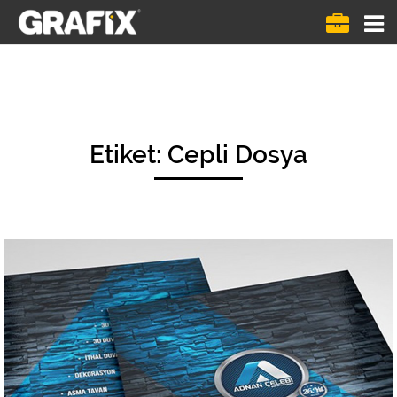
Menü
göste
Etiket:
Cepli Dosya