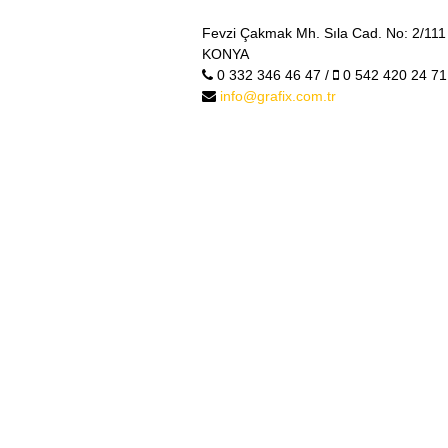
Fevzi Çakmak Mh. Sıla Cad. No: 2/111 
KONYA
0 332 346 46 47 /
0 542 420 24 71
info@grafix.com.tr