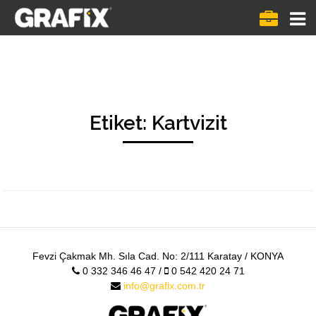
Menü
göste
Etiket:
Kartvizit
Fevzi Çakmak Mh. Sıla Cad. No: 2/111 Karatay / KONYA
0 332 346 46 47 /
0 542 420 24 71
info@grafix.com.tr