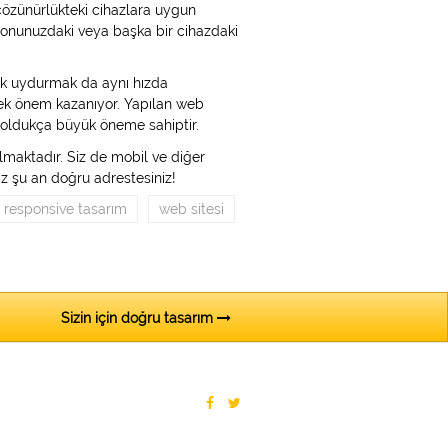
özünürlükteki cihazlara uygun
efonunuzdaki veya başka bir cihazdaki
yak uydurmak da aynı hızda
rek önem kazanıyor. Yapılan web
n oldukça büyük öneme sahiptir.
lmaktadır. Siz de mobil ve diğer
ız şu an doğru adrestesiniz!
responsive tasarım
web sitesi
Sizin için doğru tasarım