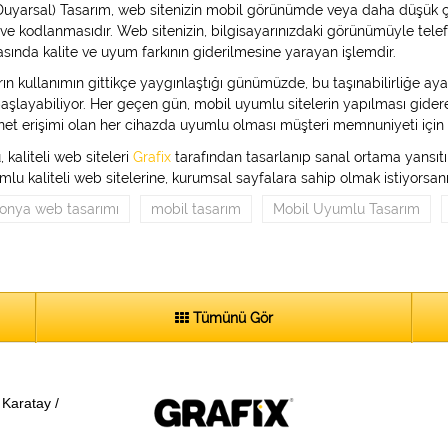
Duyarsal) Tasarım, web sitenizin mobil görünümde veya daha düşük ç
ve kodlanmasıdır. Web sitenizin, bilgisayarınızdaki görünümüyle tel
ında kalite ve uyum farkının giderilmesine yarayan işlemdir.
rın kullanımın gittikçe yaygınlaştığı günümüzde, bu taşınabilirliğe a
şlayabiliyor. Her geçen gün, mobil uyumlu sitelerin yapılması gide
ernet erişimi olan her cihazda uyumlu olması müşteri memnuniyeti içi
 kaliteli web siteleri
Grafix
tarafından tasarlanıp sanal ortama yansıtı
mlu kaliteli web sitelerine, kurumsal sayfalara sahip olmak istiyorsan
onya web tasarımı
mobil tasarım
Mobil Uyumlu Tasarım
Tümünü Gör
Karatay /