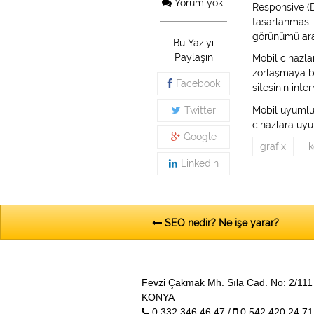
Yorum yok.
Responsive (
tasarlanması 
görünümü aras
Bu Yazıyı
Paylaşın
Mobil cihazla
zorlaşmaya ba
Facebook
sitesinin int
Mobil uyumlu,
Twitter
cihazlara uyu
Google
grafix
k
Linkedin
SEO nedir? Ne işe yarar?
Fevzi Çakmak Mh. Sıla Cad. No: 2/111 
KONYA
0 332 346 46 47 /
0 542 420 24 71