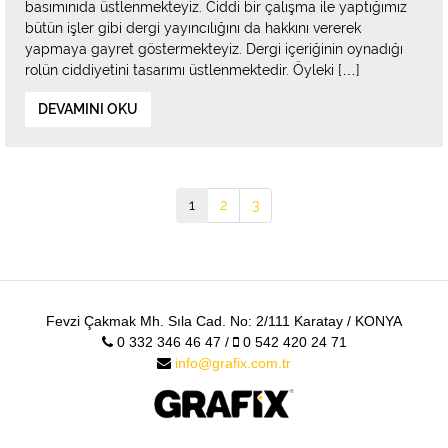
basımınıda üstlenmekteyiz. Ciddi bir çalışma ile yaptığımız
bütün işler gibi dergi yayıncılığını da hakkını vererek
yapmaya gayret göstermekteyiz. Dergi içeriğinin oynadığı
rolün ciddiyetini tasarımı üstlenmektedir. Öyleki […]
DEVAMINI OKU
1
2
3
Fevzi Çakmak Mh. Sıla Cad. No: 2/111 Karatay / KONYA
0 332 346 46 47 /
0 542 420 24 71
info@grafix.com.tr